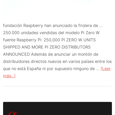
fundación Raspberry han anunciado la friolera de …
250.000 unidades vendidas del modelo Pi Zero W
fuente Raspberry Pi: 250,000 PI ZERO W UNITS
SHIPPED AND MORE PI ZERO DISTRIBUTORS
ANNOUNCED Además de anunciar un montón de
distribuidores directos nuevos en varios países entre los
que no está España ni por supuesto ninguno de …
[Leer
acerca
más...]
de
250.000
Raspberry
Barra
Pi
α
Zero