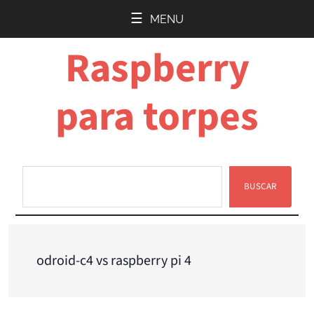
Saltar
Saltar
MENU
al
a
Raspberry
contenido
la
principal
barra
lateral
para torpes
principal
BUSCAR
Buscar
odroid-c4 vs raspberry pi 4