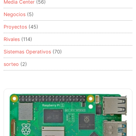
Media Center
(56)
Negocios
(5)
Proyectos
(45)
Rivales
(114)
Sistemas Operativos
(70)
sorteo
(2)