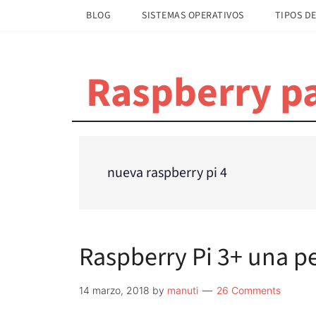
Saltar
Saltar
BLOG
SISTEMAS OPERATIVOS
TIPOS DE
al
a
contenido
la
principal
barra
Raspberry pa
lateral
principal
nueva raspberry pi 4
Raspberry Pi 3+ una p
14 marzo, 2018
by
manuti
26 Comments