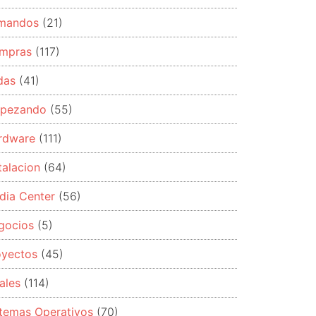
mandos
(21)
mpras
(117)
das
(41)
pezando
(55)
rdware
(111)
talacion
(64)
dia Center
(56)
gocios
(5)
oyectos
(45)
ales
(114)
stemas Operativos
(70)