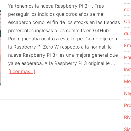
Ya tenemos la nueva Raspberry Pi 3+ . Tras
co
perseguir los indicios que otros años se me
Co
escaparon como: el fin de los stocks en las tiendas
preferentes inglesas o los commits en GitHub.
du
Poco quedaba oculto a este torpe. Como dije con
Em
la Raspberry Pi Zero W respecto a la normal, la
nueva Raspberry Pi 3+ es una mejora general que
Ha
ya se esperaba. A la Raspberry Pi 3 original le …
Ins
acerca
[Leer más...]
de
Me
Raspberry
Ne
Pi
3+
Pr
una
Riv
pequeña
revolución
Si