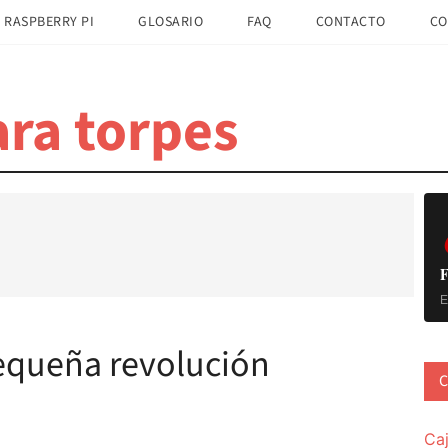
 RASPBERRY PI
GLOSARIO
FAQ
CONTACTO
CO
ra torpes
B
la
pr
F
E
equeña revolución
C
Ca