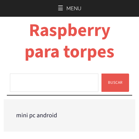
Saltar
Saltar
MENU
al
a
Raspberry
contenido
la
principal
barra
lateral
para torpes
principal
BUSCAR
Buscar
mini pc android