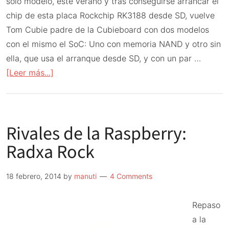
solo modelo, este verano y tras conseguirse arrancar el
chip de esta placa Rockchip RK3188 desde SD, vuelve
Tom Cubie padre de la Cubieboard con dos modelos
con el mismo el SoC: Uno con memoria NAND y otro sin
ella, que usa el arranque desde SD, y con un par …
acerca
[Leer más...]
de
Rivales
de
Rivales de la Raspberry:
la
Raspberry:
Radxa Rock
Radxa
Rock
18 febrero, 2014
by
manuti
4 Comments
Pro
y
Repaso
Radxa
a la