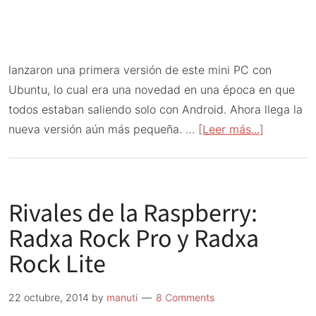
lanzaron una primera versión de este mini PC con
Ubuntu, lo cual era una novedad en una época en que
todos estaban saliendo solo con Android. Ahora llega la
acerca
nueva versión aún más pequeña. …
[Leer más...]
de
Rivales
de
Rivales de la Raspberry:
la
Raspberr
Radxa Rock Pro y Radxa
Pi:
Rock Lite
Utilitie
2
22 octubre, 2014
by
manuti
8 Comments