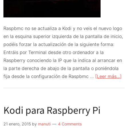
Raspbmc no se actualiza a Kodi y no veis el nuevo logo
en la esquina superior izquierda de la pantalla de inicio,
podéis forzar la actualización de la siguiente forma:
Entráis por Terminal desde otro ordenador a la
Raspberry conociendo la IP que la indica al arrancar en
la parte derecha de abajo de la pantalla o poniéndola
ac
fija desde la configuración de Raspbmc …
[Leer más...]
de
Fo
ac
Kodi para Raspberry Pi
de
Ra
a
21 enero, 2015
by
manuti
4 Comments