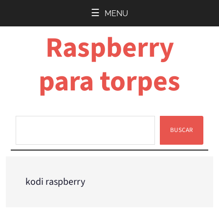
Saltar
Saltar
MENU
al
a
Raspberry
contenido
la
principal
barra
lateral
para torpes
principal
BUSCAR
Buscar
kodi raspberry