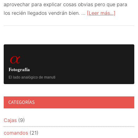
aprovechar para explicar cosas obvias pero que para
acerca
los recién llegados vendrán bien. …
[Leer más...]
de
Kodi
para
Barra
Raspberr
α
Pi
lateral
principal
Fotografía
El lado analógico de manuti
CATEGORÍAS
Cajas
(9)
comandos
(21)