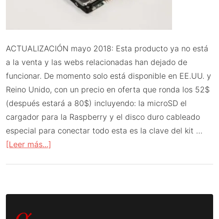
ACTUALIZACIÓN mayo 2018: Esta producto ya no está
a la venta y las webs relacionadas han dejado de
funcionar. De momento solo está disponible en EE.UU. y
Reino Unido, con un precio en oferta que ronda los 52$
(después estará a 80$) incluyendo: la microSD el
cargador para la Raspberry y el disco duro cableado
especial para conectar todo esta es la clave del kit …
acerca
[Leer más...]
de
Un
disco
Barra
duro
α
a