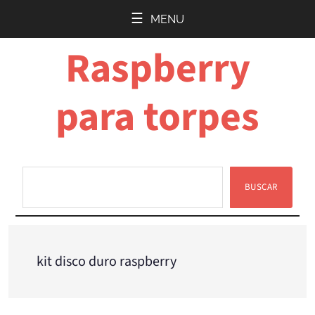
Saltar
Saltar
MENU
al
a
Raspberry
contenido
la
principal
barra
lateral
para torpes
principal
BUSCAR
Buscar
kit disco duro raspberry