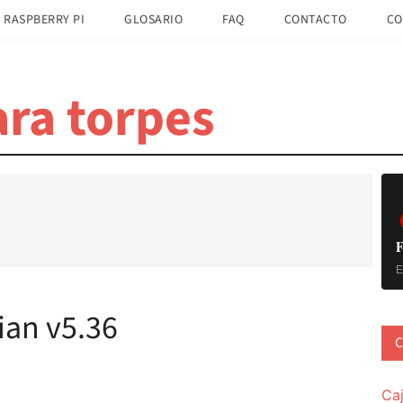
 RASPBERRY PI
GLOSARIO
FAQ
CONTACTO
CO
ra torpes
B
la
pr
F
E
ian v5.36
C
Ca