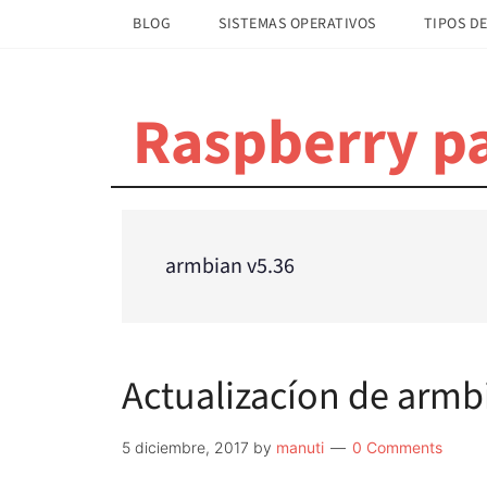
Saltar
Saltar
BLOG
SISTEMAS OPERATIVOS
TIPOS DE
al
a
contenido
la
principal
barra
Raspberry pa
lateral
principal
armbian v5.36
Actualizacíon de armb
5 diciembre, 2017
by
manuti
0 Comments