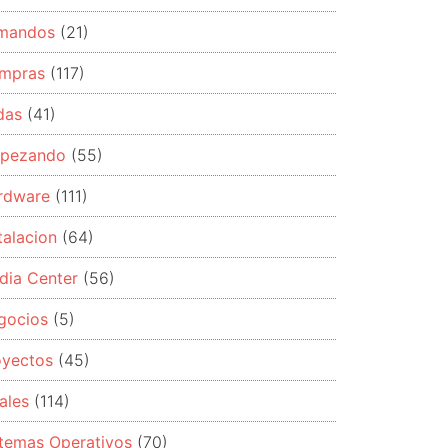
mandos
(21)
mpras
(117)
das
(41)
pezando
(55)
rdware
(111)
talacion
(64)
dia Center
(56)
gocios
(5)
oyectos
(45)
ales
(114)
stemas Operativos
(70)