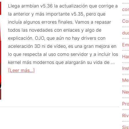
Llega armbian v5.36 la actualización que corrige a
co
la anterior y más importante v5.35, pero que
Co
incluía algunos errores finales. Vamos a repasar
todos las novedades con enlaces y algo de
du
explicación. OJO, que aún no hay drivers con
Em
aceleración 3D ni de vídeo, es una gran mejora en
lo que respecta al uso como servidor y a incluir los
Ha
kernel más modernos que alargarán su vida de …
Ins
acerca
[Leer más...]
de
Me
Actualizacíon
Ne
de
armbian
Pr
v5.36
Riv
Si