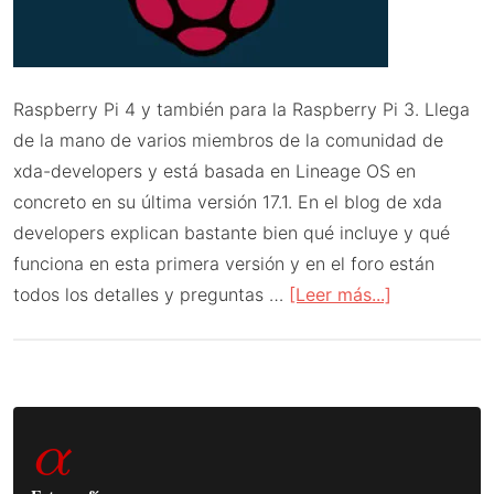
Raspberry Pi 4 y también para la Raspberry Pi 3. Llega
de la mano de varios miembros de la comunidad de
xda-developers y está basada en Lineage OS en
concreto en su última versión 17.1. En el blog de xda
developers explican bastante bien qué incluye y qué
funciona en esta primera versión y en el foro están
acerca
todos los detalles y preguntas …
[Leer más...]
de
Android
10
Barra
para
α
Raspberry
lateral
Pi