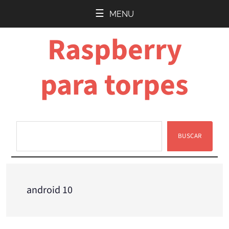
Saltar
Saltar
MENU
al
a
Raspberry
contenido
la
principal
barra
lateral
para torpes
principal
BUSCAR
Buscar
android 10