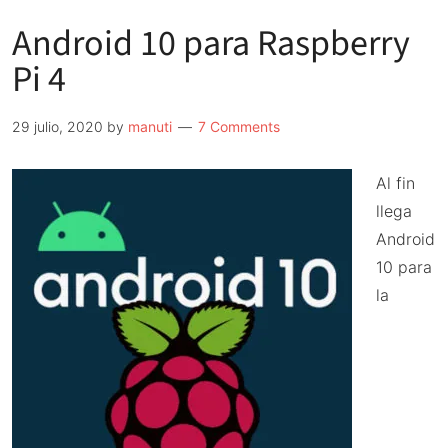
Android 10 para Raspberry
Pi 4
29 julio, 2020
by
manuti
7 Comments
Al fin
llega
Android
10 para
la