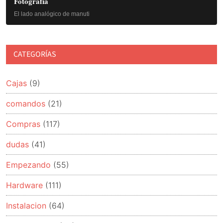
principal
Fotografía
4
El lado analógico de manuti
CATEGORÍAS
Cajas
(9)
comandos
(21)
Compras
(117)
dudas
(41)
Empezando
(55)
Hardware
(111)
Instalacion
(64)