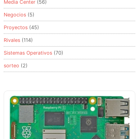
Media Center
(56)
Negocios
(5)
Proyectos
(45)
Rivales
(114)
Sistemas Operativos
(70)
sorteo
(2)