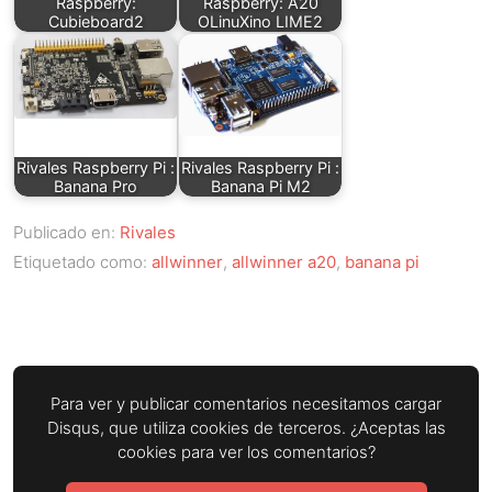
Raspberry:
Raspberry: A20
Cubieboard2
OLinuXino LIME2
Rivales Raspberry Pi :
Rivales Raspberry Pi :
Banana Pro
Banana Pi M2
Publicado en:
Rivales
Etiquetado como:
allwinner
,
allwinner a20
,
banana pi
Para ver y publicar comentarios necesitamos cargar
Disqus, que utiliza cookies de terceros. ¿Aceptas las
cookies para ver los comentarios?