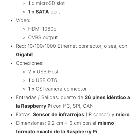
1 x microSD slot
1 x
SATA
port
Vídeo:
HDMI 1080p
CVBS output
Red: 10/100/1000 Ethernet connector, o sea, con
Gigabit
Conexiones:
2 x USB Host
1 x USB OTG
1 x CSI camera connector
Entradas / Salidas: puerto de
26 pines idéntico a
la Raspberry Pi
con I²C, SPI, CAN
Extras:
Sensor de infrarrojos
(IR sensor) y
micro
Dimensiones: 9.2 cm × 6 cm con el
mismo
formato exacto de la Raspberry Pi