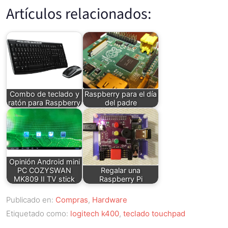
Artículos relacionados:
Combo de teclado y
Raspberry para el día
ratón para Raspberry
del padre
Opinión Android mini
PC COZYSWAN
Regalar una
MK809 II TV stick
Raspberry Pi
Publicado en:
Compras
,
Hardware
Etiquetado como:
logitech k400
,
teclado touchpad