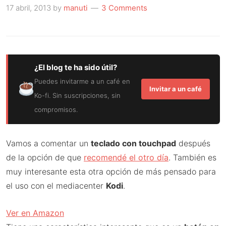
17 abril, 2013
by
manuti
3 Comments
¿El blog te ha sido útil?
Puedes invitarme a un café en
Invitar a un café
Ko-fi. Sin suscripciones, sin
compromisos.
Vamos a comentar un
teclado con touchpad
después
de la opción de que
recomendé el otro día
. También es
muy interesante esta otra opción de más pensado para
el uso con el mediacenter
Kodi
.
Ver en Amazon