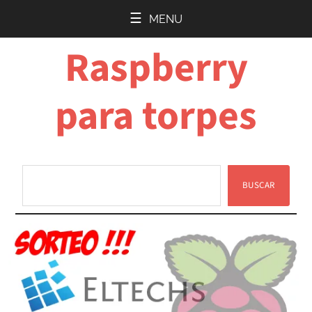
Saltar
Saltar
MENU
al
a
Raspberry
contenido
la
principal
barra
lateral
para torpes
principal
BUSCAR
Buscar