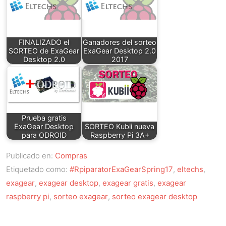
FINALIZADO el
Ganadores del sorteo
SORTEO de ExaGear
ExaGear Desktop 2.0
Desktop 2.0
2017
Prueba gratis
ExaGear Desktop
SORTEO Kubii nueva
para ODROID
Raspberry Pi 3A+
Publicado en:
Compras
Etiquetado como:
#RpiparatorExaGearSpring17
,
eltechs
,
exagear
,
exagear desktop
,
exagear gratis
,
exagear
raspberry pi
,
sorteo exagear
,
sorteo exagear desktop