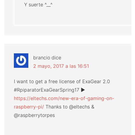
Y suerte ^__^
brancio
dice
2 mayo, 2017 a las 16:51
I want to get a free license of ExaGear 2.0
#RpiparatorExaGearSpring17 ►
https://eltechs.com/new-era-of-gaming-on-
raspberry-pi/
Thanks to @eltechs &
@raspberrytorpes