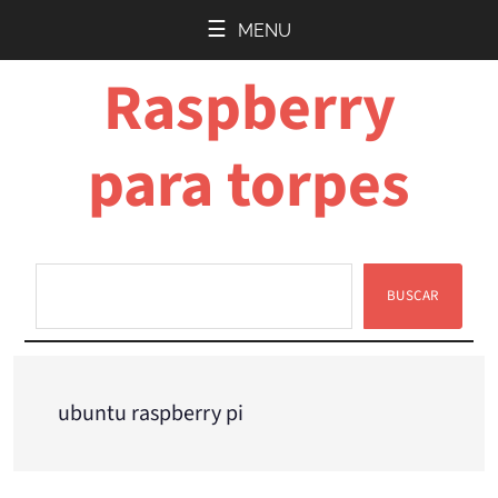
Saltar
Saltar
MENU
al
a
Raspberry
contenido
la
principal
barra
lateral
para torpes
principal
BUSCAR
Buscar
ubuntu raspberry pi