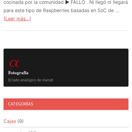
cocinada por la comunidad ► FALLO . Ni llegó ni llegará
para este tipo de Raspberries basadas en SoC de …
acerca
[Leer más...]
de
Raspberry
Pi
Barra
2019
α
lateral
principal
Fotografía
El lado analógico de manuti
CATEGORÍAS
Cajas
(9)