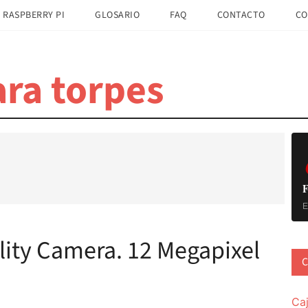
 RASPBERRY PI
GLOSARIO
FAQ
CONTACTO
CO
ra torpes
B
la
pr
F
E
lity Camera. 12 Megapixel
C
Ca