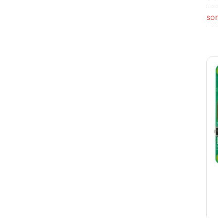
12
so
Megapixel
para
Raspberry
Pi