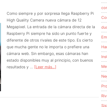
co
Como siempre y por sorpresa llega Raspberry Pi
Co
High Quality Camera nueva cámara de 12
Megapixel. La entrada de la cámara directa de la
du
Raspberry Pi siempre ha sido un punto fuerte y
Em
diferente de otros rivales de este tipo. Es cierto
que mucha gente no le importa o prefiere una
Ha
cámara web. Sin embargo, esas cámaras han
Ins
estado disponibles muy al principio, con buenos
Me
acerca
resultados y …
[Leer más...]
de
Ne
Raspberry
Pr
Pi
High
Riv
Quality
Si
Camera.