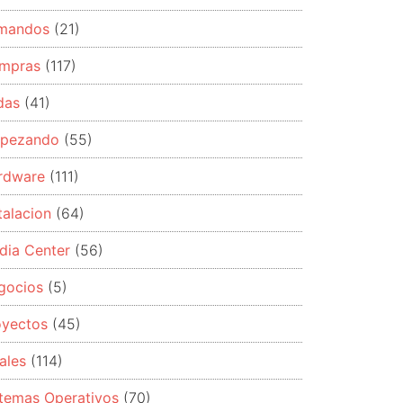
mandos
(21)
mpras
(117)
das
(41)
pezando
(55)
rdware
(111)
talacion
(64)
dia Center
(56)
gocios
(5)
oyectos
(45)
ales
(114)
stemas Operativos
(70)