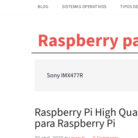
Saltar
Saltar
BLOG
SISTEMAS OPERATIVOS
TIPOS DE
al
a
contenido
la
principal
barra
Raspberry pa
lateral
principal
Sony IMX477R
Raspberry Pi High Qua
para Raspberry Pi
30 abril, 2020
by
manuti
0 Comments