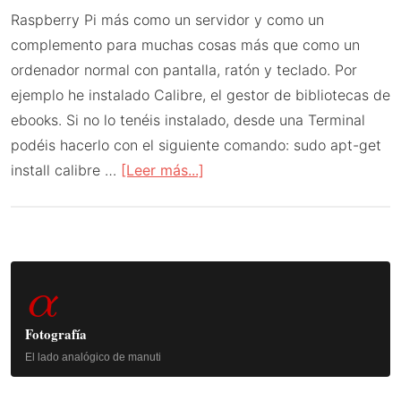
Raspberry Pi más como un servidor y como un
complemento para muchas cosas más que como un
ordenador normal con pantalla, ratón y teclado. Por
ejemplo he instalado Calibre, el gestor de bibliotecas de
ebooks. Si no lo tenéis instalado, desde una Terminal
podéis hacerlo con el siguiente comando: sudo apt-get
acerca
install calibre …
[Leer más...]
de
Raspberry
Pi
Barra
como
α
convertidor
lateral
de
principal
Fotografía
ebooks
El lado analógico de manuti