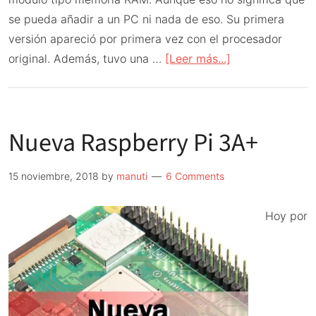
se pueda añadir a un PC ni nada de eso. Su primera
versión apareció por primera vez con el procesador
acerca
original. Además, tuvo una …
[Leer más...]
de
Nueva
Raspberry
Nueva Raspberry Pi 3A+
Pi
Compute
Module
15 noviembre, 2018
by
manuti
6 Comments
3+
CM3+
Hoy por