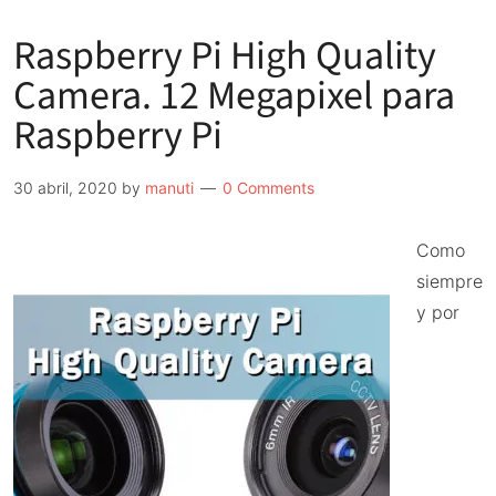
la
Raspberry Pi High Quality
Raspberry
Pi
Camera. 12 Megapixel para
3A+
Raspberry Pi
30 abril, 2020
by
manuti
0 Comments
Como
siempre
y por