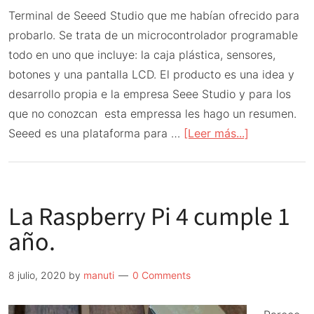
Terminal de Seeed Studio que me habían ofrecido para
probarlo. Se trata de un microcontrolador programable
todo en uno que incluye: la caja plástica, sensores,
botones y una pantalla LCD. El producto es una idea y
desarrollo propia e la empresa Seee Studio y para los
que no conozcan esta empressa les hago un resumen.
acerca
Seeed es una plataforma para …
[Leer más...]
de
Probando
la
La Raspberry Pi 4 cumple 1
Wio
Terminal
año.
de
Seeed
8 julio, 2020
by
manuti
0 Comments
Studio