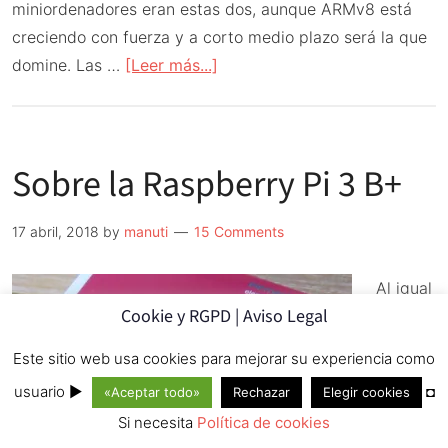
miniordenadores eran estas dos, aunque ARMv8 está
creciendo con fuerza y a corto medio plazo será la que
acerca
domine. Las …
[Leer más...]
de
ARMv6
vs
Sobre la Raspberry Pi 3 B+
ARMv7
17 abril, 2018
by
manuti
15 Comments
Al igual
Cookie y RGPD | Aviso Legal
que
hice en
Este sitio web usa cookies para mejorar su experiencia como
usuario ►
◘
«Aceptar todo»
Rechazar
Elegir cookies
Si necesita
Política de cookies