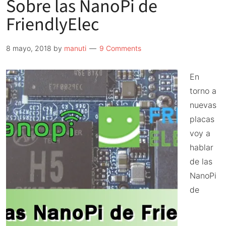
Sobre las NanoPi de
otro
error
FriendlyElec
de
Raspberry
8 mayo, 2018
by
manuti
9 Comments
En
torno a
nuevas
placas
voy a
hablar
de las
NanoPi
de