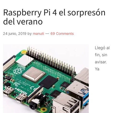
la
Raspberry Pi 4 el sorpresón
Raspberry
Pi
del verano
4
24 junio, 2019
by
manuti
69 Comments
Llegó al
fin, sin
avisar.
Ya