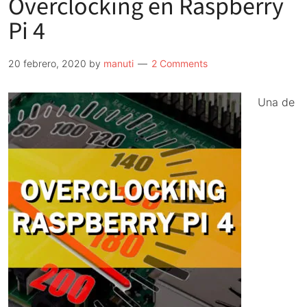
Overclocking en Raspberry
High
Quality
Pi 4
Camera.
12
20 febrero, 2020
by
manuti
2 Comments
Megapixel
para
Una de
Raspberry
Pi