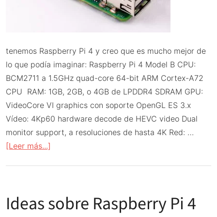
tenemos Raspberry Pi 4 y creo que es mucho mejor de
lo que podía imaginar: Raspberry Pi 4 Model B CPU:
BCM2711 a 1.5GHz quad-core 64-bit ARM Cortex-A72
CPU RAM: 1GB, 2GB, o 4GB de LPDDR4 SDRAM GPU:
VideoCore VI graphics con soporte OpenGL ES 3.x
Vídeo: 4Kp60 hardware decode de HEVC video Dual
monitor support, a resoluciones de hasta 4K Red: …
acerca
[Leer más...]
de
Raspberry
Pi
Ideas sobre Raspberry Pi 4
4
el