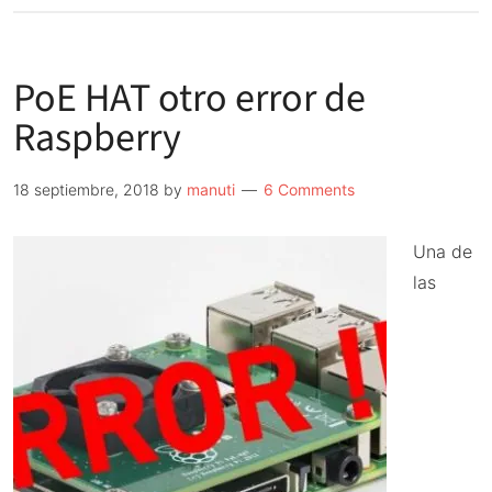
Nueva
Raspberry
PoE HAT otro error de
Pi
3A+
Raspberry
18 septiembre, 2018
by
manuti
6 Comments
Una de
las