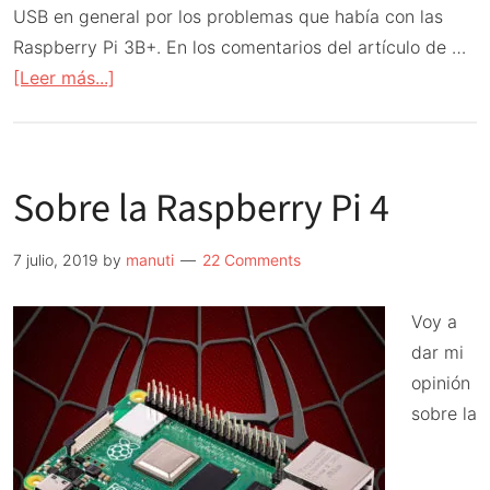
USB en general por los problemas que había con las
Raspberry Pi 3B+. En los comentarios del artículo de …
acerca
[Leer más...]
de
Raspi
4
Sobre la Raspberry Pi 4
y
el
USB-
7 julio, 2019
by
manuti
22 Comments
C
Gate
Voy a
dar mi
opinión
sobre la