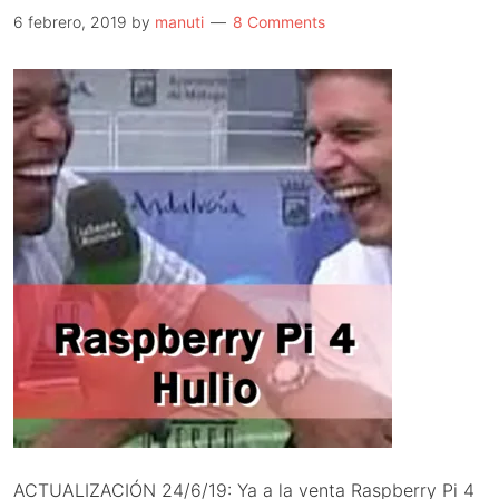
sorpresón
6 febrero, 2019
by
manuti
8 Comments
del
verano
ACTUALIZACIÓN 24/6/19: Ya a la venta Raspberry Pi 4