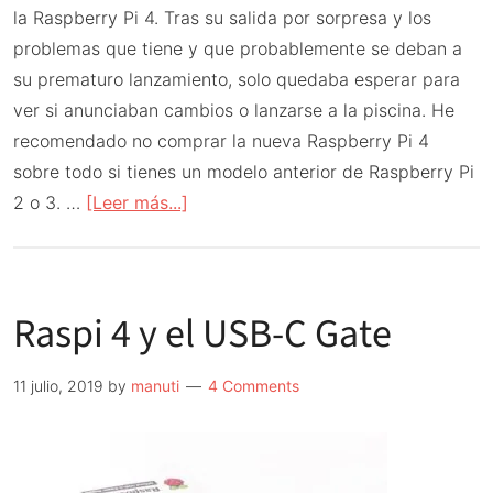
la Raspberry Pi 4. Tras su salida por sorpresa y los
problemas que tiene y que probablemente se deban a
su prematuro lanzamiento, solo quedaba esperar para
ver si anunciaban cambios o lanzarse a la piscina. He
recomendado no comprar la nueva Raspberry Pi 4
sobre todo si tienes un modelo anterior de Raspberry Pi
acerca
2 o 3. …
[Leer más...]
de
Raspberry
Pi
Raspi 4 y el USB-C Gate
4
por
triplicado
11 julio, 2019
by
manuti
4 Comments