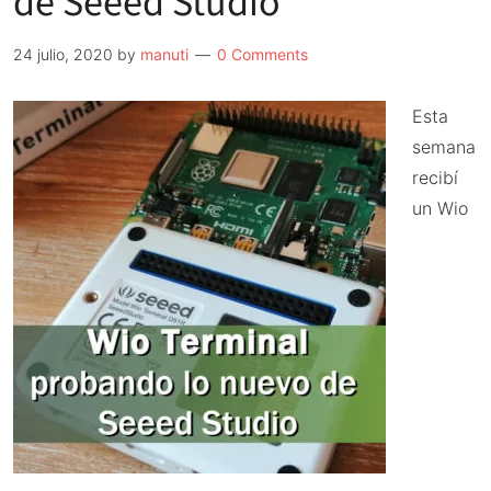
de Seeed Studio
4
24 julio, 2020
by
manuti
0 Comments
Esta
semana
recibí
un Wio