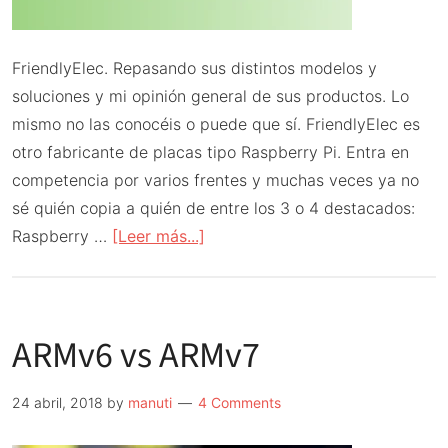
FriendlyElec. Repasando sus distintos modelos y
soluciones y mi opinión general de sus productos. Lo
mismo no las conocéis o puede que sí. FriendlyElec es
otro fabricante de placas tipo Raspberry Pi. Entra en
competencia por varios frentes y muchas veces ya no
sé quién copia a quién de entre los 3 o 4 destacados:
acerca
Raspberry …
[Leer más...]
de
Sobre
las
ARMv6 vs ARMv7
NanoPi
de
FriendlyElec
24 abril, 2018
by
manuti
4 Comments