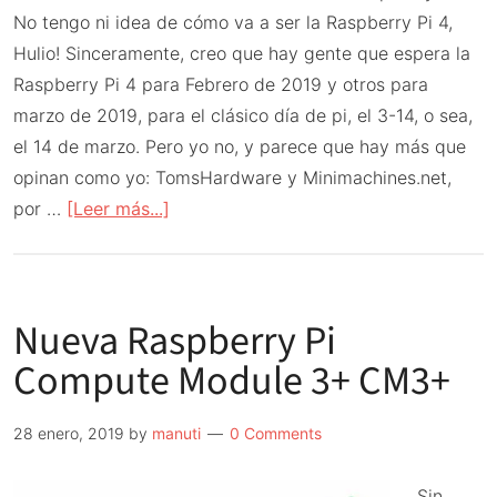
No tengo ni idea de cómo va a ser la Raspberry Pi 4,
Hulio! Sinceramente, creo que hay gente que espera la
Raspberry Pi 4 para Febrero de 2019 y otros para
marzo de 2019, para el clásico día de pi, el 3-14, o sea,
el 14 de marzo. Pero yo no, y parece que hay más que
opinan como yo: TomsHardware y Minimachines.net,
acerca
por …
[Leer más...]
de
Ideas
sobre
Nueva Raspberry Pi
Raspberry
Pi
Compute Module 3+ CM3+
4
28 enero, 2019
by
manuti
0 Comments
Sin