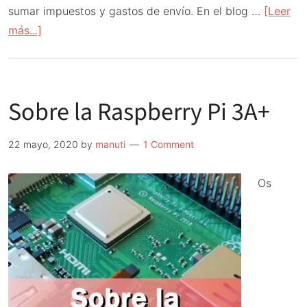
sumar impuestos y gastos de envío. En el blog …
[Leer
acerca
más...]
de
LLega
la
Sobre la Raspberry Pi 3A+
Raspberry
Pi
4
22 mayo, 2020
by
manuti
1 Comment
de
8GB
Os
RAM
y
viene
acompañada