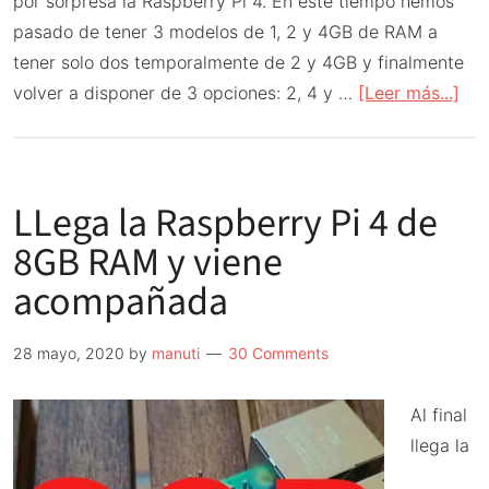
por sorpresa la Raspberry Pi 4. En este tiempo hemos
pasado de tener 3 modelos de 1, 2 y 4GB de RAM a
tener solo dos temporalmente de 2 y 4GB y finalmente
ace
volver a disponer de 3 opciones: 2, 4 y …
[Leer más...]
de
La
Ras
LLega la Raspberry Pi 4 de
Pi
4
8GB RAM y viene
cum
acompañada
1
año
28 mayo, 2020
by
manuti
30 Comments
Al final
llega la